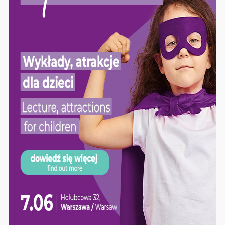
fizjoterapeutom. Dodatkowo można tam znaleźć
pomysły na domowej roboty zabawki sensoryczne
przeznaczone dla dzieci z wieloraką
niepełnosprawnością.
zapisz się