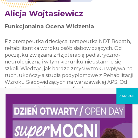
Alicja Wojtasiewicz
Funkcjonalna Ocena Widzenia
Fizjoterapeutka dziecięca, terapeutka NDT Bobath,
rehabilitantka wzroku osób słabowidzących. Od
początku związana z fizjoterapią pediatryczno-
neurologiczną i w tym kierunku nieustannie się
szkoli. Wiedząc, jak bardzo zmysł wzroku wpływa na
ruch, ukończyła studia podyplomowe z Rehabilitacji
Wzroku Słabowidzących na warszawskiej APS. Od
tamtej pory pilnie analizuje funkcjonowanie
wzrokowe swoich Pacjentów oraz wykonuje
Funkcjonalne Oceny Widzenia.
Twórczyni „oczkoblog-fizjoterapeuty” –
specjalistycznego bloga, gdzie przekazuję najlepszą
wiedzę i ciekawostki, które mogą pomóc w
codziennej pracy z dziećmi, nie tylko