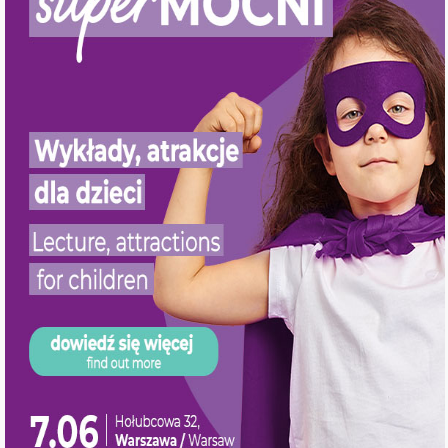
WordPress.org
Jednostki chorobowe
Zabiegi
Polityka prywatności
Informacje dla pacjenta
Pliki do pobrania
Formy finansowania
Fundacje i stowarzyszenia
Cennik
Kontakt
Kariera
Paley European Institute